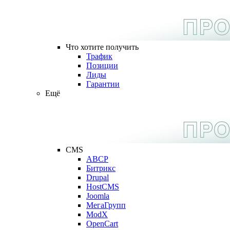
Что хотите получить
Трафик
Позиции
Лиды
Гарантии
Ещё
CMS
ABCP
Битрикс
Drupal
HostCMS
Joomla
МегаГрупп
ModX
OpenCart