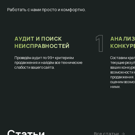
Работать с нами просто и комфортно.
1
АУДИТ И ПОИСК
АНАЛИЗ
НЕИСПРАВНОСТЕЙ
КОНКУР
Проведём аудит по 99+ критериям
Составим крат
продвижения и найдём все технические
текущие резул
слабости вашего сайта.
ваших конкур
возможности к
продвижения.
оценим возмо
ними.
Статьи
Все статьи