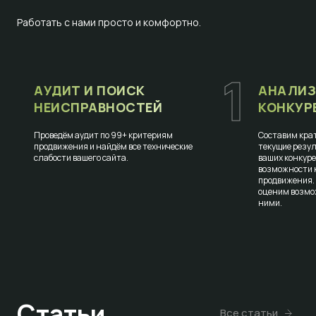
Работать с нами просто и комфортно.
1
АУДИТ И ПОИСК
АНАЛИЗ
НЕИСПРАВНОСТЕЙ
КОНКУР
Проведём аудит по 99+ критериям
Составим крат
продвижения и найдём все технические
текущие резул
слабости вашего сайта.
ваших конкур
возможности к
продвижения.
оценим возмо
ними.
Статьи
Все статьи