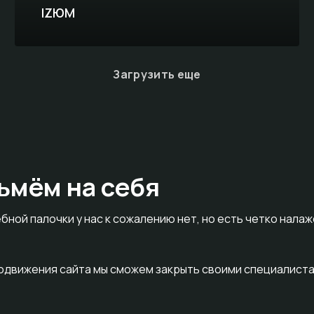
IZЮМ
Загрузить еще
ьмём на себя
бной палочки у нас к сожалению нет, но есть четко нала
родвижения сайта мы сможем закрыть своими специалиста