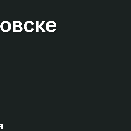
овске
я