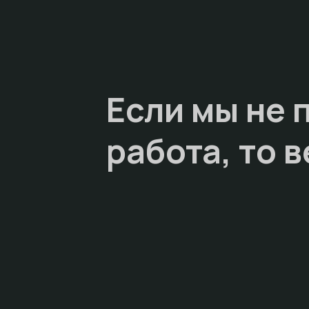
Если мы не 
работа, то
в