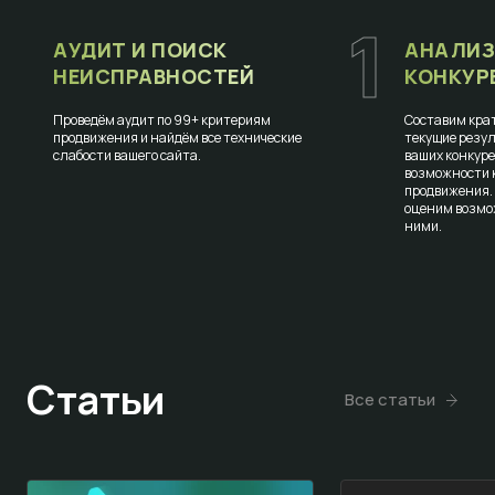
1
АУДИТ И ПОИСК
АНАЛИЗ
НЕИСПРАВНОСТЕЙ
КОНКУР
Проведём аудит по 99+ критериям
Составим крат
продвижения и найдём все технические
текущие резул
слабости вашего сайта.
ваших конкур
возможности к
продвижения.
оценим возмо
ними.
Статьи
Все статьи