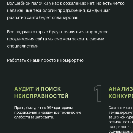
Волшебной палочки у нас к сожалению нет, но есть четко
налаженные технологии продвижения, каждый шаг
развития сайта будет спланирован.
Все задачи которые будут появляться в процессе
продвижения сайта мы сможем закрыть своими
специалистами.
Работать с нами просто и комфортно.
1
АУДИТ И ПОИСК
АНАЛИЗ
НЕИСПРАВНОСТЕЙ
КОНКУР
Проведём аудит по 99+ критериям
Составим крат
продвижения и найдём все технические
текущие резул
слабости вашего сайта.
ваших конкур
возможности к
продвижения.
оценим возмо