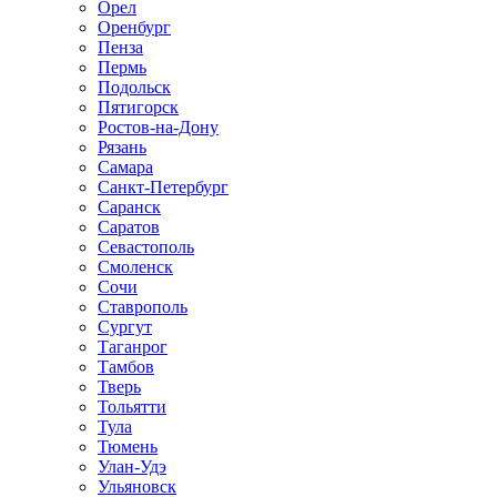
Орел
Оренбург
Пенза
Пермь
Подольск
Пятигорск
Ростов-на-Дону
Рязань
Самара
Санкт-Петербург
Саранск
Саратов
Севастополь
Смоленск
Сочи
Ставрополь
Сургут
Таганрог
Тамбов
Тверь
Тольятти
Тула
Тюмень
Улан-Удэ
Ульяновск