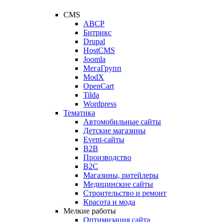
CMS
ABCP
Битрикс
Drupal
HostCMS
Joomla
МегаГрупп
ModX
OpenCart
Tilda
Wordpress
Тематика
Автомобильные сайты
Детские магазины
Event-сайты
B2B
Производство
B2C
Магазины, ритейлеры
Медицинские сайты
Строительство и ремонт
Красота и мода
Мелкие работы
Оптимизация сайта