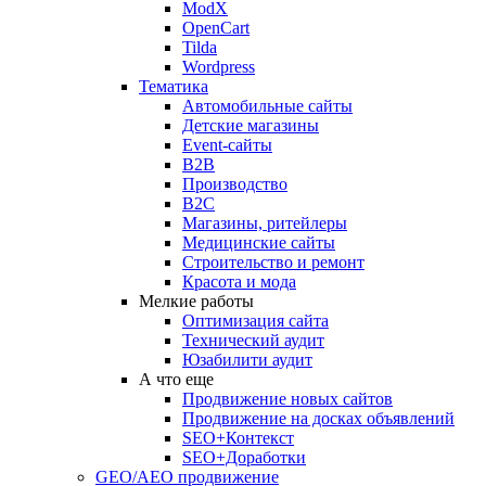
ModX
OpenCart
Tilda
Wordpress
Тематика
Автомобильные сайты
Детские магазины
Event-сайты
B2B
Производство
B2C
Магазины, ритейлеры
Медицинские сайты
Строительство и ремонт
Красота и мода
Мелкие работы
Оптимизация сайта
Технический аудит
Юзабилити аудит
А что еще
Продвижение новых сайтов
Продвижение на досках объявлений
SEO+Контекст
SEO+Доработки
GEO/AEO продвижение