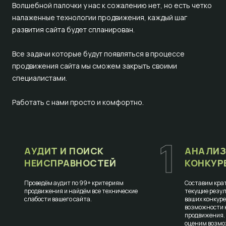
Волшебной палочки у нас к сожалению нет, но есть четко
налаженные технологии продвижения, каждый шаг
развития сайта будет спланирован.
Все задачи которые будут появляться в процессе
продвижения сайта мы сможем закрыть своими
специалистами.
Работать с нами просто и комфортно.
1
АУДИТ И ПОИСК
АНАЛИЗ
НЕИСПРАВНОСТЕЙ
КОНКУР
Проведём аудит по 99+ критериям
Составим крат
продвижения и найдём все технические
текущие резул
слабости вашего сайта.
ваших конкур
возможности к
продвижения.
оценим возмо