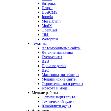
Битрикс
Drupal
HostCMS
Joomla
МегаГрупп
ModX
OpenCart
Tilda
Wordpress
Тематика
Автомобильные сайты
Детские магазины
Event-сайты
B2B
Производство
B2C
Магазины, ритейлеры
Медицинские сайты
Строительство и ремонт
Красота и мода
Мелкие работы
Оптимизация сайта
Технический аудит
Юзабилити аудит
А что еще