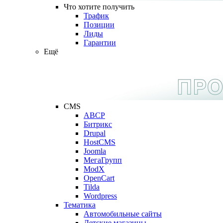
Что хотите получить
Трафик
Позиции
Лиды
Гарантии
Ещё
CMS
ABCP
Битрикс
Drupal
HostCMS
Joomla
МегаГрупп
ModX
OpenCart
Tilda
Wordpress
Тематика
Автомобильные сайты
Детские магазины