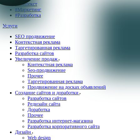
#Контекст
#Маркетинг
#Разработка
Услуги
SEO продвижение
Контекстная реклама
Таргетированная реклама
Разработка сайтов
Увеличение продаж
Контекстная реклама
Seo-продвижение
Прочее
Таргетированная реклама
Продвижение на досках объявлений
Создание сайтов и доработки
Разработка сайтов
Редизайн сайта
Доработка
Прочее
Разработка интернет-магазина
Разработка корпоративного сайта
Дизайн
Web design