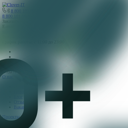
8 800 101-99-87
8 800 101-99-87
Заказать звонок
E-mail
sale@clover-it.ru
Режим работы
График работы: с 11:00 до 23:00
Подать заявку
О нас
О нас
Новости
Блог
Отзывы
Вакансии
Проекты
#SEO