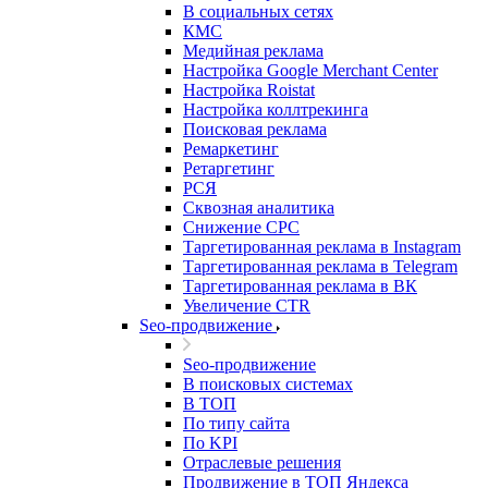
В социальных сетях
КМС
Медийная реклама
Настройка Google Merchant Center
Настройка Roistat
Настройка коллтрекинга
Поисковая реклама
Ремаркетинг
Ретаргетинг
РСЯ
Сквозная аналитика
Снижение CPC
Таргетированная реклама в Instagram
Таргетированная реклама в Telegram
Таргетированная реклама в ВК
Увеличение CTR
Seo-продвижение
Seo-продвижение
В поисковых системах
В ТОП
По типу сайта
По KPI
Отраслевые решения
Продвижение в ТОП Яндекса