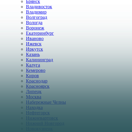
Брянск
Владивосток
Владимир
Волгоград
Вологда
Воронеж
Екатеринбург
Иваново
Ижевск
Иркутск
Казань
Калининград
Калуга
Кемерово
Киров
Краснодар
Красноярск
Липецк
Москва
Набережные Челны
Находка
Нефтегорск
Нижневартовск
Нижний Новгород
Новокузнецк