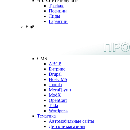
Что хотите получить
Трафик
Позиции
Лиды
Гарантии
Ещё
CMS
ABCP
Битрикс
Drupal
HostCMS
Joomla
МегаГрупп
ModX
OpenCart
Tilda
Wordpress
Тематика
Автомобильные сайты
Детские магазины