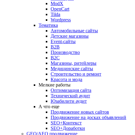
ModX
OpenCart
Tilda
Wordpress
Тематика
Автомобильные сайты
Детские магазины
Event-сайты
B2B
Производство
B2C
Магазины, ритейлеры
Медицинские сайты
Строительство и ремонт
Красота и мода
Мелкие работы
Оптимизация сайта
Технический аудит
Юзабилити аудит
А что еще
Продвижение новых сайтов
Продвижение на досках объявлений
SEO+Контекст
SEO+Доработки
GEO/AEO продвижение