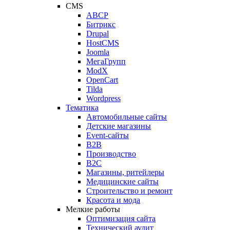
CMS
ABCP
Битрикс
Drupal
HostCMS
Joomla
МегаГрупп
ModX
OpenCart
Tilda
Wordpress
Тематика
Автомобильные сайты
Детские магазины
Event-сайты
B2B
Производство
B2C
Магазины, ритейлеры
Медицинские сайты
Строительство и ремонт
Красота и мода
Мелкие работы
Оптимизация сайта
Технический аудит