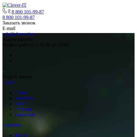
8 800 101-99-87
8 800 101-99-87
Заказать звонок
E-mail
sale@clover-it.ru
Режим работы
График работы: с 11:00 до 23:00
Подать заявку
О нас
О нас
Новости
Блог
Отзывы
Вакансии
Проекты
#SEO