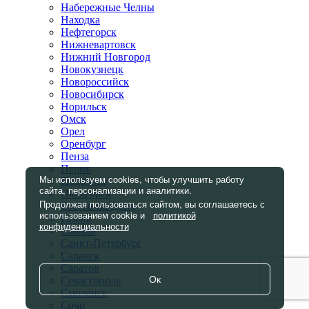
Набережные Челны
Находка
Нефтегорск
Нижневартовск
Нижний Новгород
Новокузнецк
Новороссийск
Новосибирск
Норильск
Омск
Орел
Оренбург
Пенза
Пермь
Мы используем cookies, чтобы улучшить работу
Подольск
сайта, персонализации и аналитики.
Пятигорск
Продолжая пользоваться сайтом, вы соглашаетесь с
Ростов-на-Дону
использованием cookie и
политикой
Рязань
конфиденциальности
Самара
Санкт-Петербург
Саранск
Саратов
Ок
Севастополь
Смоленск
Сочи