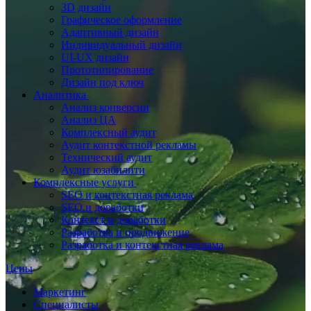
3D дизайн
Графическое оформление
Адаптивный дизайн
Индивидуальный дизайн
UI‑UX дизайн
Прототипирование
Дизайн под ключ
Аналитика
Анализ конверсии
Анализ ЦА
Комплексный аудит
Аудит контекстной рекламы
Технический аудит
Аудит юзабилити
Комплексные услуги
SEO и контекстная реклама
SEO и доработки
Контекст и доработки
Разработка и продвижение
Разработка и контекстная реклама
Цены
Маркетинг
Специалисты