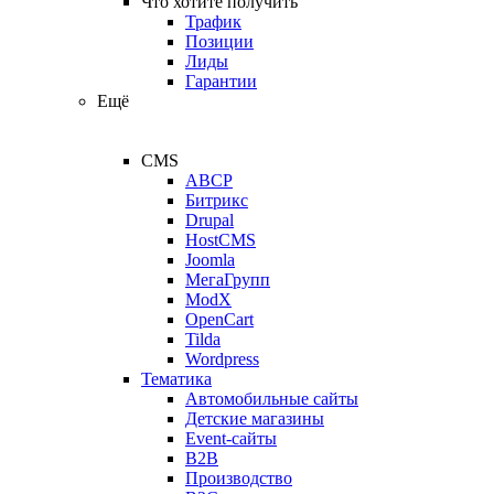
Что хотите получить
Трафик
Позиции
Лиды
Гарантии
Ещё
CMS
ABCP
Битрикс
Drupal
HostCMS
Joomla
МегаГрупп
ModX
OpenCart
Tilda
Wordpress
Тематика
Автомобильные сайты
Детские магазины
Event-сайты
B2B
Производство