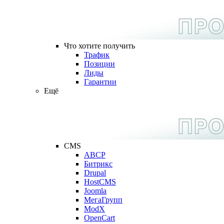
Что хотите получить
Трафик
Позиции
Лиды
Гарантии
Ещё
CMS
ABCP
Битрикс
Drupal
HostCMS
Joomla
МегаГрупп
ModX
OpenCart